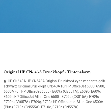
Original HP CN643A Druckkopf - Tintenalarm
HP CN643A HP CN643A Original Druckkopf cyan magenta gelb
schwarz Original Druckkopf CN643A für HP OfficeJet 6000, 6500,
6500A Für: HP OfficeJet 6000 - E609a (CB051A), E609b, E609c,
E609n HP OfficeJet All-in-One 6500 - E709a (CB815A), E709c
E709n (CB057A), E709q, E709s HP OfficeJet e-All-in-One 6500A
(Plus) E710a (CN555A), E710e, E710n (CN557A)