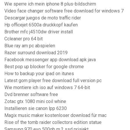
Wie sperre ich mein iphone 8 plus-bildschirm
Video face changer software free download for windows 7
Descargar juegos de moto traffic rider
Hp officejet 6500a druckkopf kaufen
Brother mfc j4510dw driver install
Ccleaner pro 64 bit
Blue ray am pc abspielen
Razer surround download 2019
Facebook messenger app download apk java
Best pop up blocker for google chrome
How to backup your ipad on itunes
Latest gom player free download full version pc
Wie montiere ich iso auf windows 7 64-bit
Dvd brenner software free
Zotac gtx 1080 mini coil whine
Installieren sie canon lpp 6230
Magix music maker kostenloser download für mac
Rise of the tomb raider collectors edition statue
Samsung 970 evo 500gb m.2 ssd prisjakt