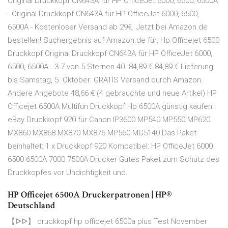
Original Druckkopf CN643A für HP OfficeJet 6000, 6500, 6500A
- Original Druckkopf CN643A für HP OfficeJet 6000, 6500,
6500A - Kostenloser Versand ab 29€. Jetzt bei Amazon.de
bestellen! Suchergebnis auf Amazon.de für: Hp Officejet 6500
Druckkopf Original Druckkopf CN643A für HP OfficeJet 6000,
6500, 6500A . 3.7 von 5 Sternen 40. 84,89 € 84,89 € Lieferung
bis Samstag, 5. Oktober. GRATIS Versand durch Amazon.
Andere Angebote 48,66 € (4 gebrauchte und neue Artikel) HP
Officejet 6500A Multifun Druckkopf Hp 6500A günstig kaufen |
eBay Druckkopf 920 für Canon IP3600 MP540 MP550 MP620
MX860 MX868 MX870 MX876 MP560 MG5140 Das Paket
beinhaltet: 1 x Druckkopf 920 Kompatibel: HP OfficeJet 6000
6500 6500A 7000 7500A Drucker Gutes Paket zum Schutz des
Druckkopfes vor Undichtigkeit und.
HP Officejet 6500A Druckerpatronen | HP®
Deutschland
【ᐅᐅ】 druckkopf hp officejet 6500a plus Test November